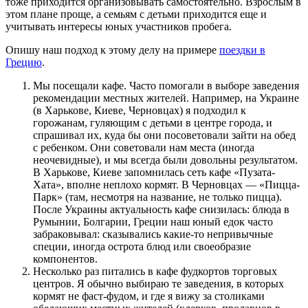
тоже приходится организовывать самостоятельно. Взрослым в
этом плане проще, а семьям с детьми приходится еще и
учитывать интересы юных участников пробега.
Опишу наш подход к этому делу на примере
поездки в
Грецию
.
Мы посещали кафе. Часто помогали в выборе заведения
рекомендации местных жителей. Например, на Украине
(в Харькове, Киеве, Черновцах) я подходил к
горожанам, гуляющим с детьми в центре города, и
спрашивал их, куда бы они посоветовали зайти на обед
с ребенком. Они советовали нам места (иногда
неочевидные), и мы всегда были довольны результатом.
В Харькове, Киеве запомнилась сеть кафе «Пузата-
Хата», вполне неплохо кормят. В Черновцах — «Пицца-
Парк» (там, несмотря на название, не только пицца).
После Украины актуальность кафе снизилась: блюда в
Румынии, Болгарии, Греции наш юный едок часто
забраковывал: сказывались какие-то непривычные
специи, иногда острота блюд или своеобразие
компонентов.
Несколько раз питались в кафе фудкортов торговых
центров. Я обычно выбираю те заведения, в которых
кормят не фаст-фудом, и где я вижу за столиками