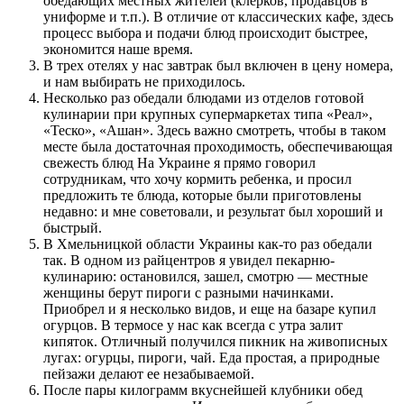
обедающих местных жителей (клерков, продавцов в
униформе и т.п.). В отличие от классических кафе, здесь
процесс выбора и подачи блюд происходит быстрее,
экономится наше время.
В трех отелях у нас завтрак был включен в цену номера,
и нам выбирать не приходилось.
Несколько раз обедали блюдами из отделов готовой
кулинарии при крупных супермаркетах типа «Реал»,
«Теско», «Ашан». Здесь важно смотреть, чтобы в таком
месте была достаточная проходимость, обеспечивающая
свежесть блюд На Украине я прямо говорил
сотрудникам, что хочу кормить ребенка, и просил
предложить те блюда, которые были приготовлены
недавно: и мне советовали, и результат был хороший и
быстрый.
В Хмельницкой области Украины как-то раз обедали
так. В одном из райцентров я увидел пекарню-
кулинарию: остановился, зашел, смотрю — местные
женщины берут пироги с разными начинками.
Приобрел и я несколько видов, и еще на базаре купил
огурцов. В термосе у нас как всегда с утра залит
кипяток. Отличный получился пикник на живописных
лугах: огурцы, пироги, чай. Еда простая, а природные
пейзажи делают ее незабываемой.
После пары килограмм вкуснейшей клубники обед