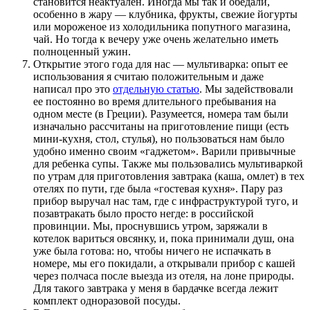
становится неактуален. Иногда мы так и обедали,
особенно в жару — клубника, фрукты, свежие йогурты
или мороженое из холодильника попутного магазина,
чай. Но тогда к вечеру уже очень желательно иметь
полноценный ужин.
Открытие этого года для нас — мультиварка: опыт ее
использования я считаю положительным и даже
написал про это
отдельную статью
. Мы задействовали
ее постоянно во время длительного пребывания на
одном месте (в Греции). Разумеется, номера там были
изначально рассчитаны на приготовление пищи (есть
мини-кухня, стол, стулья), но пользоваться нам было
удобно именно своим «гаджетом». Варили привычные
для ребенка супы. Также мы пользовались мультиваркой
по утрам для приготовления завтрака (каша, омлет) в тех
отелях по пути, где была «гостевая кухня». Пару раз
прибор выручал нас там, где с инфраструктурой туго, и
позавтракать было просто негде: в российской
провинции. Мы, проснувшись утром, заряжали в
котелок вариться овсянку, и, пока принимали душ, она
уже была готова: но, чтобы ничего не испачкать в
номере, мы его покидали, а открывали прибор с кашей
через полчаса после выезда из отеля, на лоне природы.
Для такого завтрака у меня в бардачке всегда лежит
комплект одноразовой посуды.