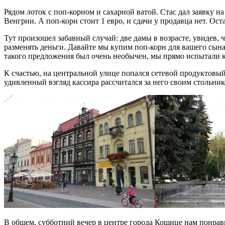
Рядом лоток с поп-корном и сахарной ватой. Стас дал заявку на
Венгрии. А поп-корн стоит 1 евро, и cдачи у продавца нет. Ос
Тут произошел забавный случай: две дамы в возрасте, увидев, 
разменять деньги. Давайте мы купим поп-корн для вашего сына!
такого предложения был очень необычен, мы прямо испытали 
К счастью, на центральной улице попался сетевой продуктовый 
удивленный взгляд кассира рассчитался за него своим стольник
В общем, субботний вечер в центре города Кошице нам понрав