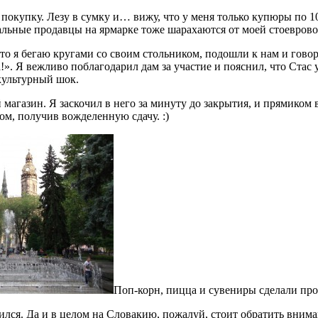
 покупку. Лезу в сумку и… вижу, что у меня только купюры по 10
тальные продавцы на ярмарке тоже шарахаются от моей стоеврово
что я бегаю кругами со своим стольником, подошли к нам и гово
». Я вежливо поблагодарил дам за участие и пояснил, что Стас 
культурный шок.
магазин. Я заскочил в него за минуту до закрытия, и прямиком 
ом, получив вожделенную сдачу. :)
Поп-корн, пицца и сувениры сделали про
ился. Да и в целом на Словакию, пожалуй, стоит обратить вни