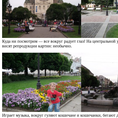
Куда ни посмотрим — все вокруг радует глаз! На центральной у
висят репродукции картин: необычно.
Играет музыка, вокруг гуляют кошичане и кошичанки, бегают д