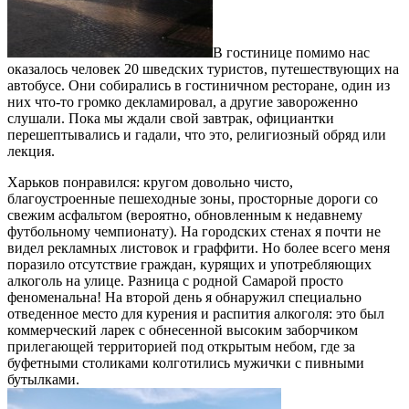
В гостинице помимо нас
оказалось человек 20 шведских туристов, путешествующих на
автобусе. Они собирались в гостиничном ресторане, один из
них что-то громко декламировал, а другие завороженно
слушали. Пока мы ждали свой завтрак, официантки
перешептывались и гадали, что это, религиозный обряд или
лекция.
Харьков понравился: кругом довольно чисто,
благоустроенные пешеходные зоны, просторные дороги со
свежим асфальтом (вероятно, обновленным к недавнему
футбольному чемпионату). На городских стенах я почти не
видел рекламных листовок и граффити. Но более всего меня
поразило отсутствие граждан, курящих и употребляющих
алкоголь на улице. Разница с родной Самарой просто
феноменальна! На второй день я обнаружил специально
отведенное место для курения и распития алкоголя: это был
коммерческий ларек с обнесенной высоким заборчиком
прилегающей территорией под открытым небом, где за
буфетными столиками колготились мужички с пивными
бутылками.