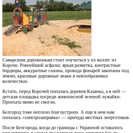
Самарским дорожникам стоит поучиться у их коллег из
Корочи. Ровнейший асфальт, яркая разметка, контрастные
бордюры, аккуратные газоны, провода фонарей закопаны под
землю, красивые дорожные знаки в невообразимых
количествах.
Кстати, перед Корочей попалась деревня Казанка, а в ней —
детская площадка посреди живописной зеленой лужайки.
Проехать мимо не смогли.
Белгород тоже неплохо благоустроен. А еще в нем нам
попалась «электрозаправка» — причуда местных энергетиков.
После Белгорода, когда до границы с Украиной оставалось
уже немного, я сделал два важных дела: заправил бак до