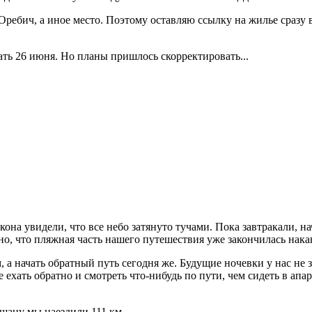
Оребич, а иное место. Поэтому оставляю ссылку на жилье сразу 
ть 26 июня. Но планы пришлось скорректировать...
кона увидели, что все небо затянуто тучами. Пока завтракали, 
о, что пляжная часть нашего путешествия уже закончилась нака
м, а начать обратный путь сегодня же. Будущие ночевки у нас не
 ехать обратно и смотреть что-нибудь по пути, чем сидеть в апа
ешацу мы наездили 111 км.