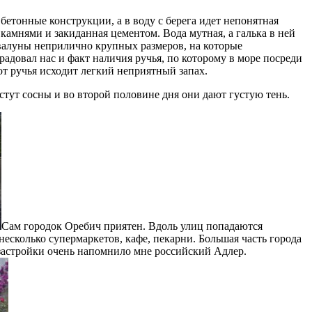
етонные конструкции, а в воду с берега идет непонятная
 камнями и закиданная цементом. Вода мутная, а галька в ней
валуны неприлично крупных размеров, на которые
радовал нас и факт наличия ручья, по которому в море посреди
т ручья исходит легкий неприятный запах.
астут сосны и во второй половине дня они дают густую тень.
Сам городок Оребич приятен. Вдоль улиц попадаются
есколько супермаркетов, кафе, пекарни. Большая часть города
застройки очень напомнило мне российский Адлер.