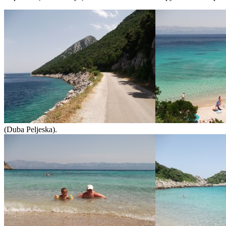
(Duba Peljeska).