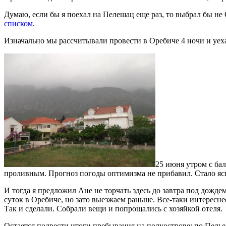
Думаю, если бы я поехал на Пелешац еще раз, то выбрал бы не 
списком
.
Изначально мы рассчитывали провести в Оребиче 4 ночи и уеха
25 июня утром с бал
проливным. Прогноз погоды оптимизма не прибавил. Стало ясн
И тогда я предложил Ане не торчать здесь до завтра под дожде
суток в Оребиче, но зато выезжаем раньше. Все-таки интереснее
Так и сделали. Собрали вещи и попрощались с хозяйкой отеля.
Остается подвести итоги пребывания на полуострове: по Пель