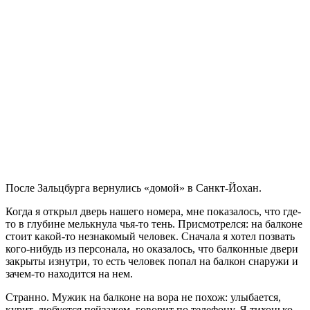
После Зальцбурга вернулись «домой» в Санкт-Йохан.
Когда я открыл дверь нашего номера, мне показалось, что где-
то в глубине мелькнула чья-то тень. Присмотрелся: на балконе
стоит какой-то незнакомый человек. Сначала я хотел позвать
кого-нибудь из персонала, но оказалось, что балконные двери
закрыты изнутри, то есть человек попал на балкон снаружи и
зачем-то находится на нем.
Странно. Мужик на балконе на вора не похож: улыбается,
курит, любуется пейзажем, говорит по телефону. Я тихонько