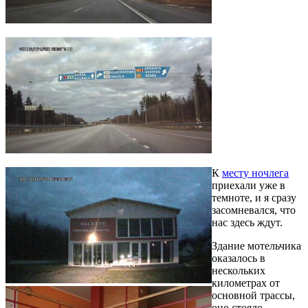
К
месту ночлега
приехали уже в
темноте, и я сразу
засомневался, что
нас здесь ждут.
Здание мотельчика
оказалось в
нескольких
километрах от
основной трассы,
оно стояло