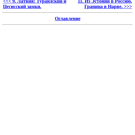
<<< 9. Латвия: Турайдский и
11. Из Эстонии в Россию.
Цесисский замки.
Граница в Нарве. >>>
Оглавление