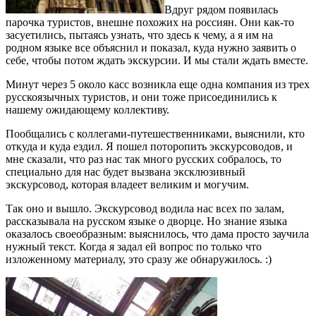
Вдруг рядом появилась
парочка туристов, внешне похожих на россиян. Они как-то
засуетились, пытаясь узнать, что здесь к чему, а я им на
родном языке все объяснил и показал, куда нужно заявить о
себе, чтобы потом ждать экскурсии. И мы стали ждать вместе.
Минут через 5 около касс возникла еще одна компания из трех
русскоязычных туристов, и они тоже присоединились к
нашему ожидающему коллективу.
Пообщались с коллегами-путешественниками, выяснили, кто
откуда и куда ездил. Я пошел поторопить экскурсоводов, и
мне сказали, что раз нас так много русских собралось, то
специально для нас будет вызвана эксклюзивный
экскурсовод, которая владеет великим и могучим.
Так оно и вышло. Экскурсовод водила нас всех по залам,
рассказывала на русском языке о дворце. Но знание языка
оказалось своеобразным: выяснилось, что дама просто заучила
нужный текст. Когда я задал ей вопрос по только что
изложенному материалу, это сразу же обнаружилось. :)