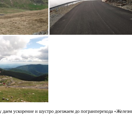
аем ускорение и шустро доезжаем до погранперехода «Железные в