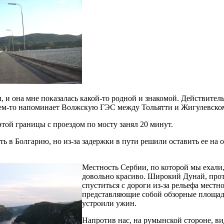
 и она мне показалась какой-то родной и знакомой. Действител
 чем-то напоминает Волжскую ГЭС между Тольятти и Жигулевско
этой границы с проездом по мосту занял 20 минут.
ь в Болгарию, но из-за задержки в пути решили оставить ее на 
Местность Сербии, по которой мы ехали
довольно красиво. Широкий Дунай, проте
спуститься с дороги из-за рельефа местн
представляющие собой обзорные площадк
устроили ужин.
Напротив нас, на румынской стороне, в