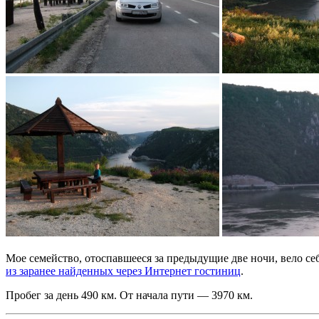
Мое семейство, отоспавшееся за предыдущие две ночи, вело се
из заранее найденных через Интернет гостиниц
.
Пробег за день 490 км. От начала пути — 3970 км.