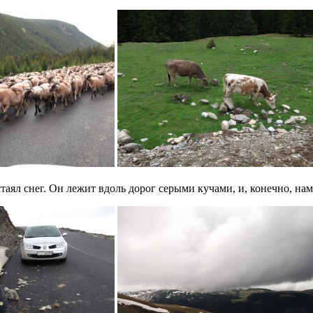
таял снег. Он лежит вдоль дорог серыми кучами, и, конечно, нам 