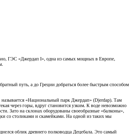
ьно, ГЭС «Джердап I», одна из самых мощных в Европе,
м.
обратный путь, а до Греции добраться более быстрым способом
, называется «Национальный парк Джердап» (Djerdap). Там
кая через горы, вдруг становится узким. К воде невозможно
ости. Зато на склонах оборудованы своеобразные «балконы»,
и со столиками и скамейками. На одной из таких мы
иднелся облик древнего полководца Децебала. Это самый