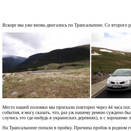
Вскоре мы уже вновь двигались по Трансальпине. Со второго р
Место нашей поломки мы проехали повторно через 44 часа посл
события, я могу сказать, что, раз уж нашему ремню суждено был
случись это где-нибудь в украинских деревнях), и с хорошими 
На Трансальпине попали в пробку. Причина пробок в родном го