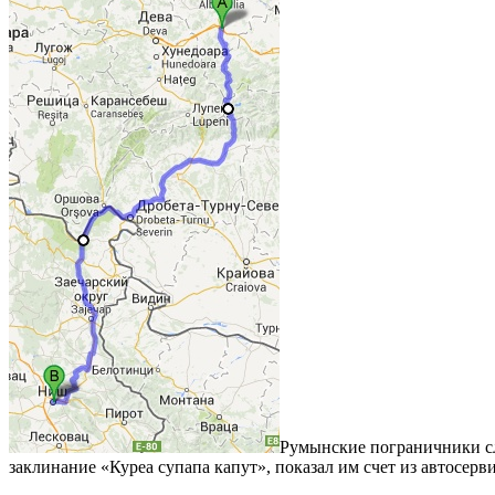
Румынские пограничники сле
заклинание «Куреа супапа капут», показал им счет из автосерви